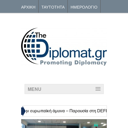
ΑΡΧΙΚΗ
ΤΑΥΤΟΤΗΤΑ
ΗΜΕΡΟΛΟΓΙΟ
ΑΡΧΕΙΟ
ΕΠΙΚΟΙΝΩΝΙΑ
MENU
»
ισιόν για την ευρωπαϊκή άμυνα – Παρουσία στη DEFEA
Nord St