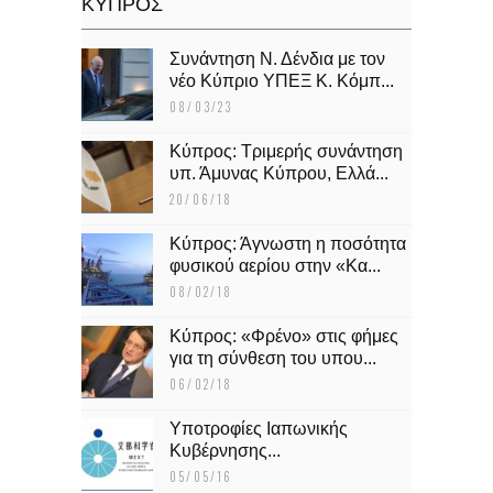
KΥΠΡΟΣ
Συνάντηση Ν. Δένδια με τον
νέο Κύπριο ΥΠΕΞ Κ. Κόμπ...
08/03/23
Κύπρος: Τριμερής συνάντηση
υπ. Άμυνας Κύπρου, Ελλά...
20/06/18
Κύπρος: Άγνωστη η ποσότητα
φυσικού αερίου στην «Κα...
08/02/18
Κύπρος: «Φρένο» στις φήμες
για τη σύνθεση του υπου...
06/02/18
Υποτροφίες Ιαπωνικής
Κυβέρνησης...
05/05/16