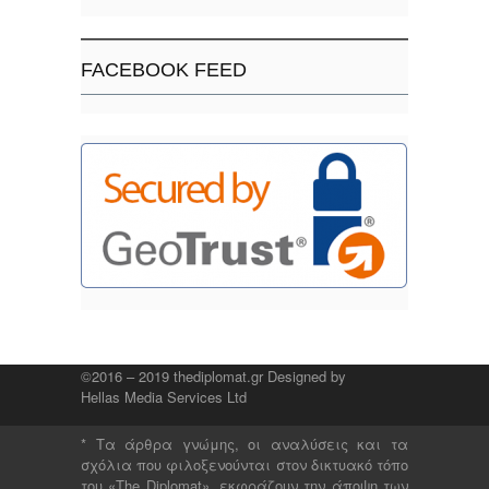
FACEBOOK FEED
©2016 – 2019 thediplomat.gr Designed by
Hellas Media Services Ltd
* Τα άρθρα γνώμης, οι αναλύσεις και τα
σχόλια που φιλοξενούνται στον δικτυακό τόπο
του «The Diplomat», εκφράζουν την άποψη των