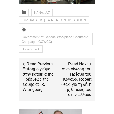
ΚΑΝΑΔΑΣ
ΕΚΔΗΛΩΣΕΙΣ | ΤΑ ΝΕΑ ΤΩΝ ΠΡΕΣΒΕΙΩΝ
Government of Canada Workplace Charitable
Campaign (GCWCC)
Robert-Peck
Read Previous
Read Next
Επίσημο γεύμα
Ανακοίνωση του
στην κατοικία της
Πρέσβη του
Πρέσβεως της
Καναδά, Robert
Σουηδίας, κ.
Peck, για τη λήξη
Wrangberg
της θητείας του
στην Ελλάδα