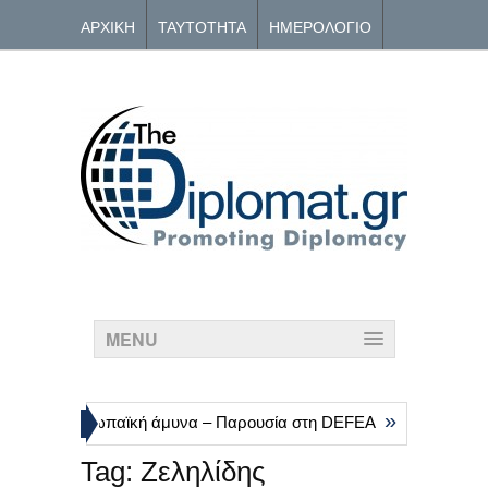
ΑΡΧΙΚΗ
ΤΑΥΤΟΤΗΤΑ
ΗΜΕΡΟΛΟΓΙΟ
ΑΡΧΕΙΟ
ΕΠΙΚΟΙΝΩΝΙΑ
MENU
»
ν για την ευρωπαϊκή άμυνα – Παρουσία στη DEFEA
Nord Stream:
Tag:
Ζεληλίδης