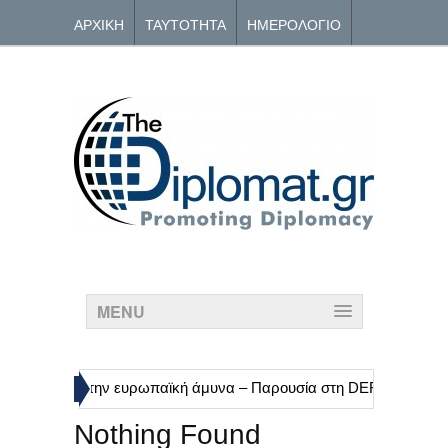
ΑΡΧΙΚΗ
ΤΑΥΤΟΤΗΤΑ
ΗΜΕΡΟΛΟΓΙΟ
ΑΡΧΕΙΟ
ΕΠΙΚΟΙΝΩΝΙΑ
MENU
»
Κομισιόν για την ευρωπαϊκή άμυνα – Παρουσία στη DEFEA
Nord
Nothing Found