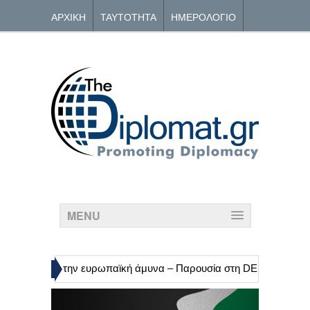
ΑΡΧΙΚΗ
ΤΑΥΤΟΤΗΤΑ
ΗΜΕΡΟΛΟΓΙΟ
ΑΡΧΕΙΟ
ΕΠΙΚΟΙΝΩΝΙΑ
MENU
»
ομισιόν για την ευρωπαϊκή άμυνα – Παρουσία στη DEFEA
Nord 