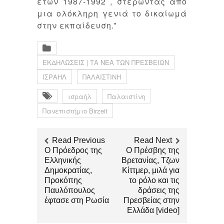
ετών 1987-1992 , στερώντας από
μια ολόκληρη γενιά το δικαίωμά
στην εκπαίδευση.”
ΕΚΔΗΛΩΣΕΙΣ | ΤΑ ΝΕΑ ΤΩΝ ΠΡΕΣΒΕΙΩΝ
ΙΣΡΑΗΛ
ΠΑΛΑΙΣΤΙΝΗ
ισραήλ
Παλαιστίνη
Πανεπιστήμιο Birzeit
Read Previous
Read Next
Ο Πρόεδρος της
Ο Πρέσβης της
Ελληνικής
Βρετανίας, Τζων
Δημοκρατίας,
Κίττμερ, μιλά για
Προκόπης
το ρόλο και τις
Παυλόπουλος
δράσεις της
έφτασε στη Ρωσία
Πρεσβείας στην
Ελλάδα [video]