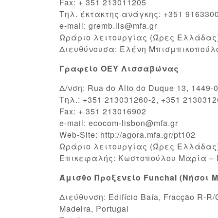
Fax: + 351 213011205
Τηλ. έκτακτης ανάγκης: +351 916330
e-mail: gremb.lis@mfa.gr
Ωράριο λειτουργίας (Ώρες Ελλάδας):
Διευθύνουσα: Ελένη Μπισμπικοπούλ
Γραφείο ΟΕΥ Λισσαβώνας
Δ/νση: Rua do Alto do Duque 13, 1449-0
Tηλ.: +351 213031260-2, +351 2130312
Fax: + 351 213016902
e-mail: ecocom-lisbon@mfa.gr
Web-Site: http://agora.mfa.gr/pt102
Ωράριο λειτουργίας (Ώρες Ελλάδας):
Επικεφαλής: Κωστοπούλου Μαρία – 
Άμισθο Προξενείο Funchal (Νήσοι M
Διεύθυνση: Edifício Baía, Fracção R-R/
Madeira, Portugal