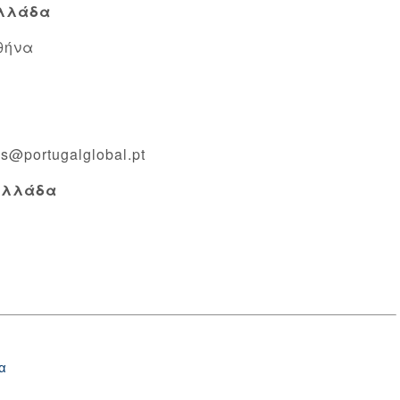
Ελλάδα
θήνα
ns@portugalglobal.pt
 Ελλάδα
α