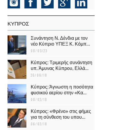
KΥΠΡΟΣ
Συνάντηση Ν. Δένδια με τον
νέο Κύπριο ΥΠΕΞ Κ. Κόμπ...
08/03/23
Κύπρος: Τριμερής συνάντηση
υπ. Άμυνας Κύπρου, Ελλά...
20/06/18
Κύπρος: Άγνωστη η ποσότητα
φυσικού αερίου στην «Κα...
08/02/18
Κύπρος: «Φρένο» στις φήμες
για τη σύνθεση του υπου...
06/02/18